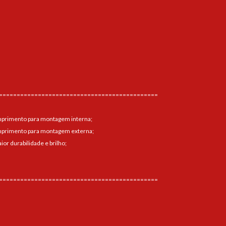
=============================================
mprimento para montagem interna;
mprimento para montagem externa;
ior durabilidade e brilho;
=============================================