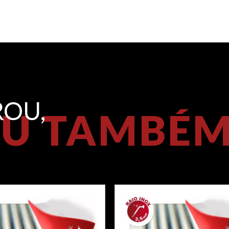
OU,
U TAMBÉ