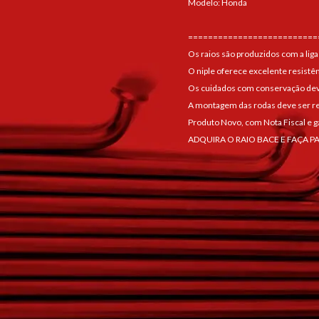
Modelo: Honda
==========================
Os raios são produzidos com a liga
O niple oferece excelente resistê
Os cuidados com conservação devem
A montagem das rodas deve ser re
Produto Novo, com Nota Fiscal e g
ADQUIRA O RAIO BACE E FAÇA P