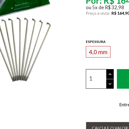
Por:
R$ 16
ou
5
x
de
R$ 32,98
Preço a vista:
R$ 164,9
ESPESSURA
4,0 mm
Entr
CALCULE O VALOR 