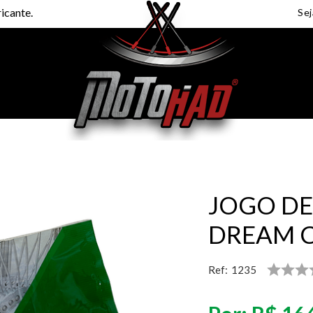
icante.
JOGO DE
DREAM C
Ref:
1235