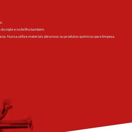
o.
 do niple e no brilho também.
a. Nunca utilize materiais abrasivos ou produtos químicos para limpeza.