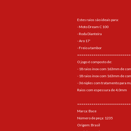
Estes raios são ideais para:
- Moto Dream C 100
- Roda Dianteira
- Aro 17'
- Freio a tambor
==========================
O jogo é composto de:
- 18 raios inox com 163mm de co
- 18 raios inox com 163mm de co
- 36 niples com tratamento para ma
Raios com espessura de 4,0mm
==========================
Marca: Bace
Número de peça: 1235
Origem: Brasil