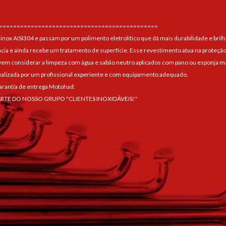
=============================================
 inox AISI304 e passam por um polimento eletrolítico que dá mais durabilidade e brilh
ncia e ainda recebe um tratamento de superfície. Esse revestimento atua na proteção
 considerar a limpeza com água e sabão neutro aplicados com pano ou esponja maci
alizada por um profissional experiente e com equipamento adequado.
arantia de entrega Motohad.
ARTE DO NOSSO GRUPO "CLIENTES INOXIDÁVEIS!"