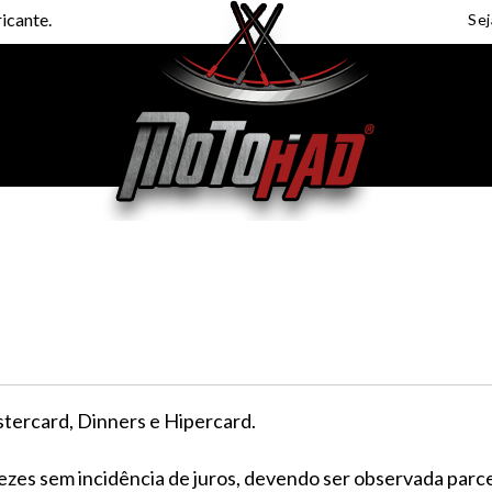
icante.
stercard, Dinners e Hipercard.
ezes sem incidência de juros, devendo ser observada parc