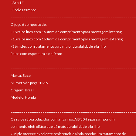
- Aro 14'
- Freio a tambor
===========================================================
O jogo é composto de:
- 18 raios inox com 163mm de comprimento para montagem interna;
- 18 raios inox com 163mm de comprimento para montagem externa;
- 36 niples com tratamento para maior durabilidade e brilho;
Raios com espessura de 4,0mm
===========================================================
Marca: Bace
Número de peça: 1236
Origem: Brasil
Modelo: Honda
===========================================================
Os raios são produzidos com a liga inox AISI304 e passam por um
polimento eletrolítico que dá mais durabilidade e brilho.
O niple oferece excelente resistência e ainda recebe um tratamento de