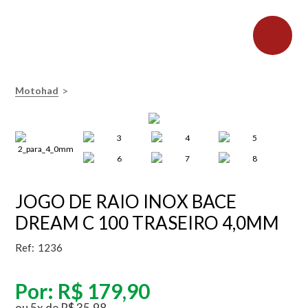
>
Motohad
JOGO DE RAIO INOX BACE
DREAM C 100 TRASEIRO 4,0MM
Ref:
1236
Por:
R$ 179,90
ou
5
x
de
R$ 35,98