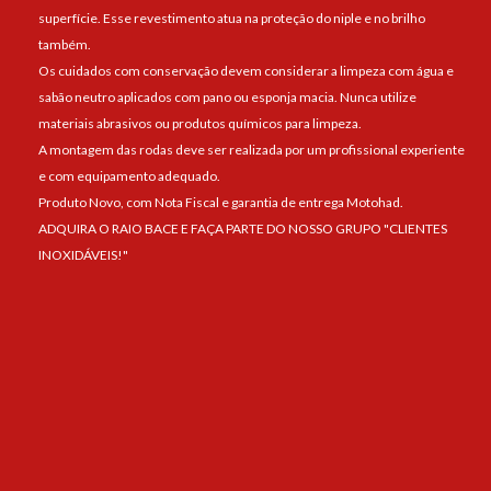
superfície. Esse revestimento atua na proteção do niple e no brilho
também.
Os cuidados com conservação devem considerar a limpeza com água e
sabão neutro aplicados com pano ou esponja macia. Nunca utilize
materiais abrasivos ou produtos químicos para limpeza.
A montagem das rodas deve ser realizada por um profissional experiente
e com equipamento adequado.
Produto Novo, com Nota Fiscal e garantia de entrega Motohad.
ADQUIRA O RAIO BACE E FAÇA PARTE DO NOSSO GRUPO "CLIENTES
INOXIDÁVEIS!"