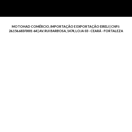
MOTOHAD COMÉRCIO, IMPORTAÇÃO E EXPORTAÇÃO EIRELI | CNPJ:
26.156.683/0001-64 | AV. RUI BARBOSA, 1474, LOJA 03 - CEARÁ - FORTALEZA