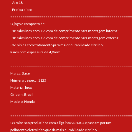
- Aro 18'
- Freio a disco
===========================================================
O jogo é composto de:
- 18 raios inox com 198mm de comprimento para montagem interna;
- 18 raios inox com 198mm de comprimento para montagem externa;
- 36 niples com tratamento para maior durabilidade e brilho;
Raios com espessura de 4,0mm
===========================================================
Marca: Bace
Número de peça: 1125
Material: Inox
Origem: Brasil
Modelo: Honda
===========================================================
Os raios são produzidos com a liga inox AISI304 e passam por um
polimento eletrolítico que dá mais durabilidade e brilho.