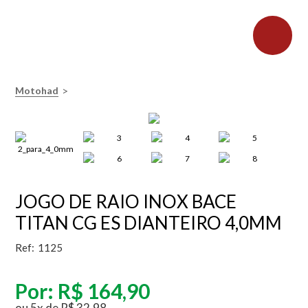
>
Motohad
JOGO DE RAIO INOX BACE
TITAN CG ES DIANTEIRO 4,0MM
Ref:
1125
Por:
R$ 164,90
ou
5
x
de
R$ 32,98