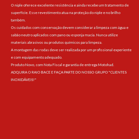
O niple oferece excelente resistência e ainda recebe um tratamento de
superfície. Esse revestimento atua na proteção do niple e no brilho
também.
Os cuidados com conservação devem considerar a limpeza com água e
sabão neutro aplicados com pano ou esponja macia. Nunca utilize
materiais abrasivos ou produtos químicos para limpeza.
A montagem das rodas deve ser realizada por um profissional experiente
e com equipamento adequado.
Produto Novo, com Nota Fiscal e garantia de entrega Motohad.
ADQUIRA O RAIO BACE E FAÇA PARTE DO NOSSO GRUPO "CLIENTES
INOXIDÁVEIS!"