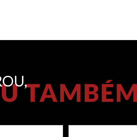
OU,
U TAMBÉ