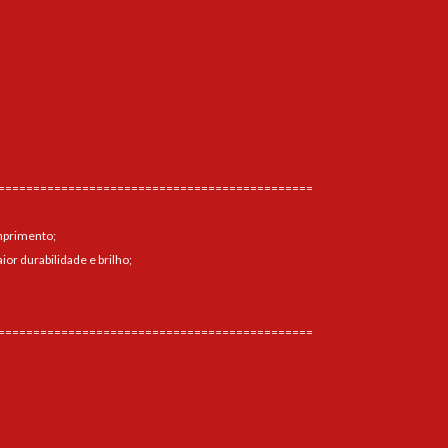
=============================================
mprimento;
ior durabilidade e brilho;
=============================================