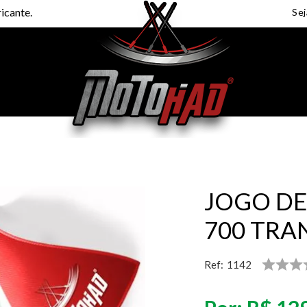
icante.
JOGO DE
700 TRA
Ref:
1142