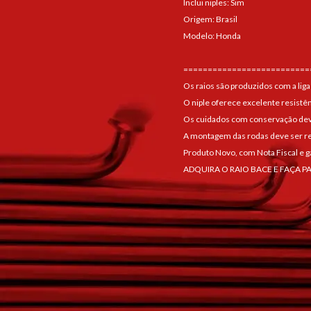
Inclui niples: Sim
Origem: Brasil
Modelo: Honda
==========================
Os raios são produzidos com a liga
O niple oferece excelente resistê
Os cuidados com conservação devem
A montagem das rodas deve ser re
Produto Novo, com Nota Fiscal e g
ADQUIRA O RAIO BACE E FAÇA P