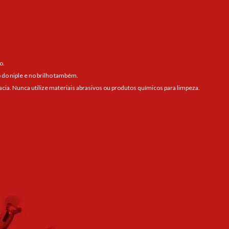
o.
 do niple e no brilho também.
a. Nunca utilize materiais abrasivos ou produtos químicos para limpeza.