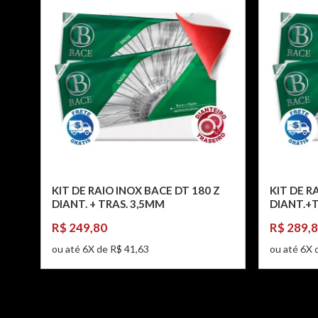
KIT DE RAIO INOX BACE DT 180 Z
KIT DE R
DIANT. + TRAS. 3,5MM
DIANT.+T
R$ 249,80
R$ 289,
ou até 6X de R$ 41,63
ou até 6X 