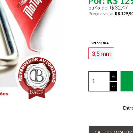
Por:
R$ 12
ou
4
x
de
R$ 32,47
Preço a vista:
R$ 129,9
ESPESSURA
3,5 mm
Entr
CALCULE O VALOR 