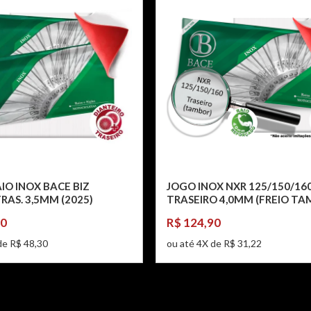
AIO INOX BACE BIZ
JOGO INOX NXR 125/150/16
RAS. 3,5MM (2025)
TRASEIRO 4,0MM (FREIO TA
80
R$ 124,90
de R$ 48,30
ou até 4X de R$ 31,22