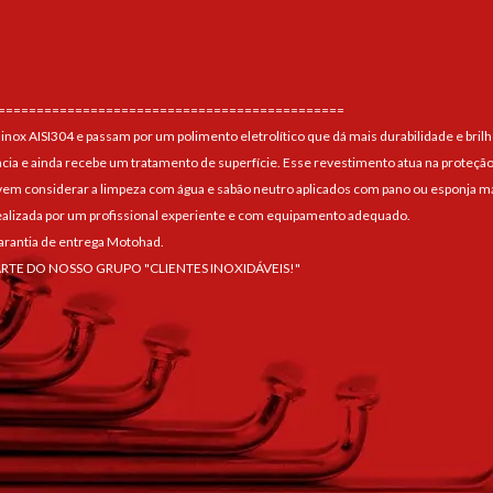
=============================================
 inox AISI304 e passam por um polimento eletrolítico que dá mais durabilidade e brilh
ncia e ainda recebe um tratamento de superfície. Esse revestimento atua na proteção
 considerar a limpeza com água e sabão neutro aplicados com pano ou esponja maci
alizada por um profissional experiente e com equipamento adequado.
arantia de entrega Motohad.
ARTE DO NOSSO GRUPO "CLIENTES INOXIDÁVEIS!"