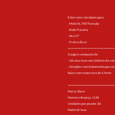
Estes raios são ideais para:
- Moto XL 700 Transalp
- Roda Traseira
- Aro 17'
- Freio a disco
==========================
O jogo é composto de:
- 36 raios inox com 206mm de co
- 36 niples com tratamento para ma
Raios com espessura de 3,5mm
==========================
Marca: Bace
Número de peça: 1142
Unidades por pacote: 36
Material: Inox