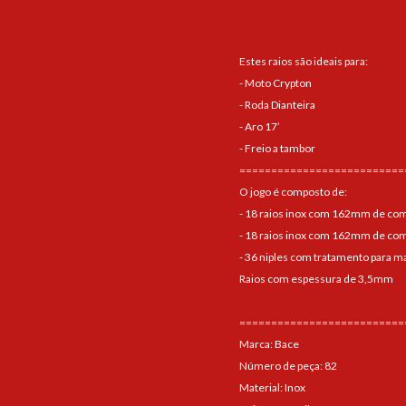
Estes raios são ideais para:
- Moto Crypton
- Roda Dianteira
- Aro 17’
- Freio a tambor
==========================
O jogo é composto de:
- 18 raios inox com 162mm de co
- 18 raios inox com 162mm de co
- 36 niples com tratamento para ma
Raios com espessura de 3,5mm
==========================
Marca: Bace
Número de peça: 82
Material: Inox