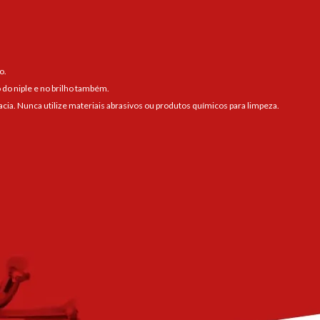
o.
 do niple e no brilho também.
a. Nunca utilize materiais abrasivos ou produtos químicos para limpeza.