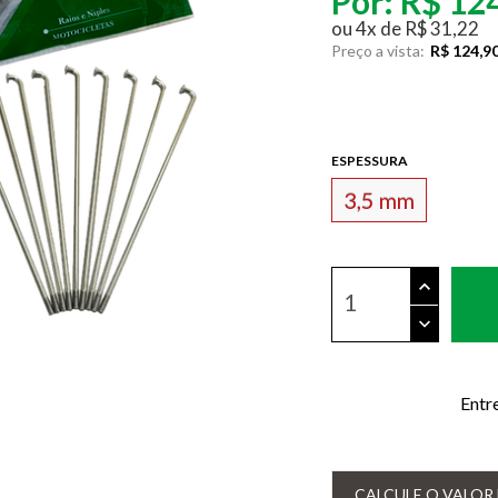
Por:
R$ 12
ou
4
x
de
R$ 31,22
Preço a vista:
R$ 124,9
ESPESSURA
3,5 mm
Entr
CALCULE O VALOR 