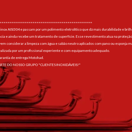
=============================================
 inox AISI304 e passam por um polimento eletrolítico que dá mais durabilidade e brilh
ncia e ainda recebe um tratamento de superfície. Esse revestimento atua na proteção
 considerar a limpeza com água e sabão neutro aplicados com pano ou esponja maci
alizada por um profissional experiente e com equipamento adequado.
arantia de entrega Motohad.
ARTE DO NOSSO GRUPO "CLIENTES INOXIDÁVEIS!"