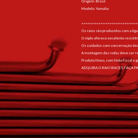
Origem: Brasil
Modelo: Yamaha
==========================
Os raios são produzidos com a liga
O niple oferece excelente resistê
Os cuidados com conservação devem
A montagem das rodas deve ser re
Produto Novo, com Nota Fiscal e g
ADQUIRA O RAIO BACE E FAÇA P