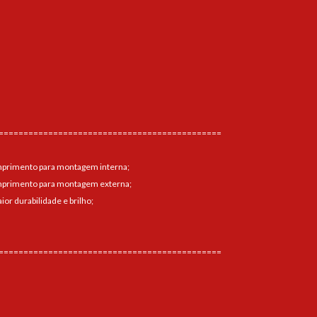
=============================================
mprimento para montagem interna;
mprimento para montagem externa;
ior durabilidade e brilho;
=============================================