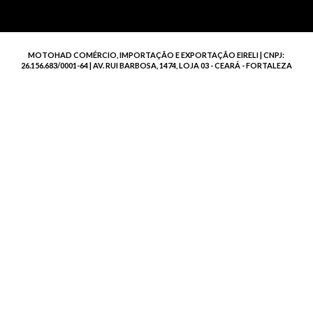
MOTOHAD COMÉRCIO, IMPORTAÇÃO E EXPORTAÇÃO EIRELI | CNPJ:
26.156.683/0001-64 | AV. RUI BARBOSA, 1474, LOJA 03 - CEARÁ - FORTALEZA