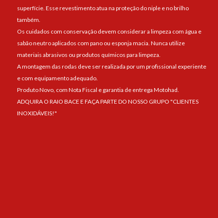
superfície. Esse revestimento atua na proteção do niple e no brilho
também.
Os cuidados com conservação devem considerar a limpeza com água e
sabão neutro aplicados com pano ou esponja macia. Nunca utilize
materiais abrasivos ou produtos químicos para limpeza.
A montagem das rodas deve ser realizada por um profissional experiente
e com equipamento adequado.
Produto Novo, com Nota Fiscal e garantia de entrega Motohad.
ADQUIRA O RAIO BACE E FAÇA PARTE DO NOSSO GRUPO "CLIENTES
INOXIDÁVEIS!"