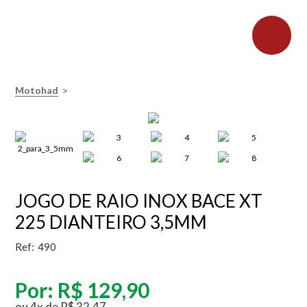
>
Motohad
JOGO DE RAIO INOX BACE XT
225 DIANTEIRO 3,5MM
Ref:
490
Por:
R$ 129,90
ou
4
x
de
R$ 32,47