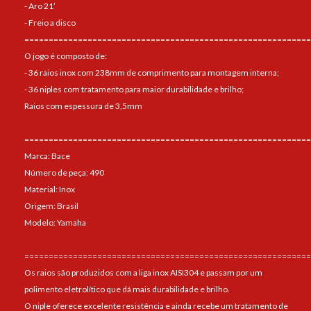
- Aro 21’
- Freio a disco
===========================================================
O jogo é composto de:
- 36 raios inox com 238mm de comprimento para montagem interna;
- 36 niples com tratamento para maior durabilidade e brilho;
Raios com espessura de 3,5mm
===========================================================
Marca: Bace
Número de peça: 490
Material: Inox
Origem: Brasil
Modelo: Yamaha
===========================================================
Os raios são produzidos com a liga inox AISI304 e passam por um
polimento eletrolítico que dá mais durabilidade e brilho.
O niple oferece excelente resistência e ainda recebe um tratamento de