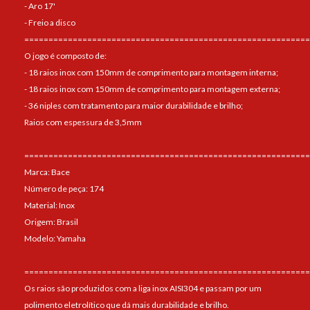
- Aro 17'
- Freio a disco
===========================================================
O jogo é composto de:
- 18 raios inox com 150mm de comprimento para montagem interna;
- 18 raios inox com 150mm de comprimento para montagem externa;
- 36 niples com tratamento para maior durabilidade e brilho;
Raios com espessura de 3,5mm
===========================================================
Marca: Bace
Número de peça: 174
Material: Inox
Origem: Brasil
Modelo: Yamaha
===========================================================
Os raios são produzidos com a liga inox AISI304 e passam por um
polimento eletrolítico que dá mais durabilidade e brilho.