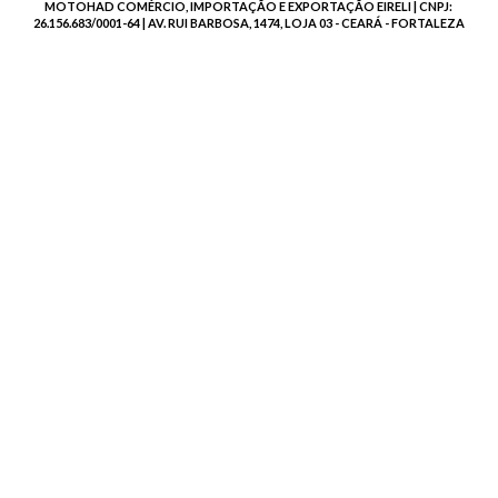
MOTOHAD COMÉRCIO, IMPORTAÇÃO E EXPORTAÇÃO EIRELI | CNPJ:
26.156.683/0001-64 | AV. RUI BARBOSA, 1474, LOJA 03 - CEARÁ - FORTALEZA