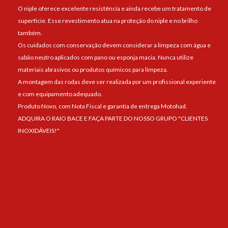
O niple oferece excelente resistência e ainda recebe um tratamento de
superfície. Esse revestimento atua na proteção do niple e no brilho
também.
Os cuidados com conservação devem considerar a limpeza com água e
sabão neutro aplicados com pano ou esponja macia. Nunca utilize
materiais abrasivos ou produtos químicos para limpeza.
A montagem das rodas deve ser realizada por um profissional experiente
e com equipamento adequado.
Produto Novo, com Nota Fiscal e garantia de entrega Motohad.
ADQUIRA O RAIO BACE E FAÇA PARTE DO NOSSO GRUPO "CLIENTES
INOXIDÁVEIS!"