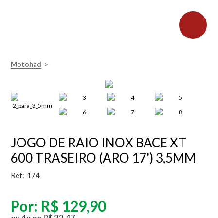
>
Motohad
JOGO DE RAIO INOX BACE XT
600 TRASEIRO (ARO 17') 3,5MM
Ref:
174
Por:
R$ 129,90
ou
4
x
de
R$ 32,47