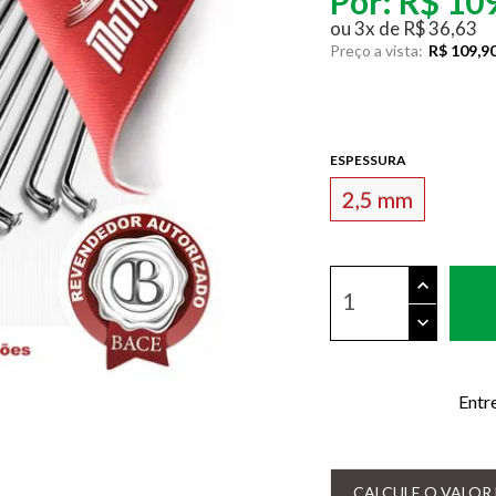
Por:
R$ 10
ou
3
x
de
R$ 36,63
Preço a vista:
R$ 109,9
ESPESSURA
2,5 mm
Entr
CALCULE O VALOR 