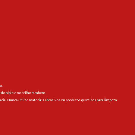
o.
 do niple e no brilho também.
a. Nunca utilize materiais abrasivos ou produtos químicos para limpeza.