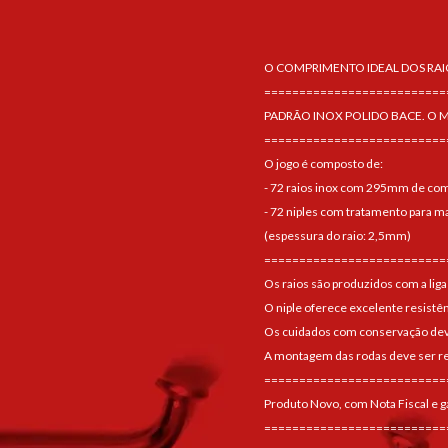
O COMPRIMENTO IDEAL DOS RAI
==========================
PADRÃO INOX POLIDO BACE. O 
==========================
O jogo é composto de:
- 72 raios inox com 295mm de co
- 72 niples com tratamento para mai
(espessura do raio: 2,5mm)
==========================
Os raios são produzidos com a liga
O niple oferece excelente resistê
Os cuidados com conservação devem
A montagem das rodas deve ser re
==========================
Produto Novo, com Nota Fiscal e g
==========================