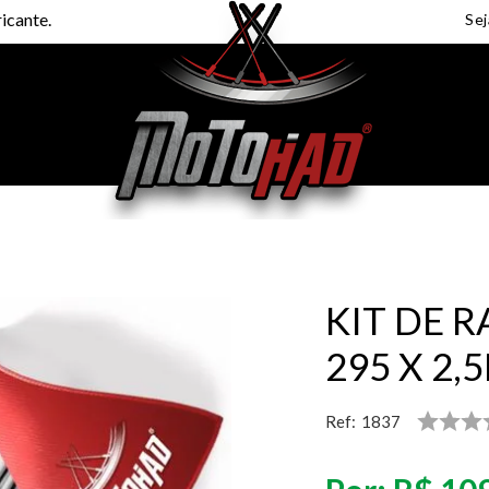
icante.
KIT DE R
295 X 2,
Ref:
1837