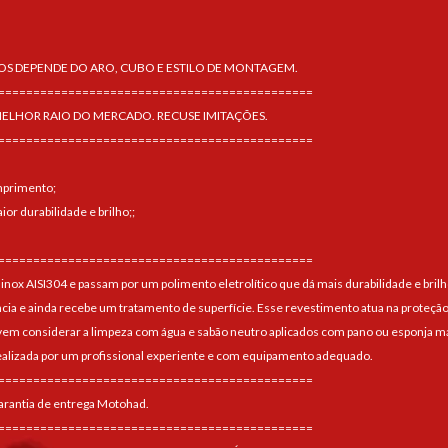
OS DEPENDE DO ARO, CUBO E ESTILO DE MONTAGEM.
=============================================
MELHOR RAIO DO MERCADO. RECUSE IMITAÇÕES.
=============================================
mprimento;
or durabilidade e brilho;;
=============================================
 inox AISI304 e passam por um polimento eletrolítico que dá mais durabilidade e brilh
ncia e ainda recebe um tratamento de superfície. Esse revestimento atua na proteção
 considerar a limpeza com água e sabão neutro aplicados com pano ou esponja maci
alizada por um profissional experiente e com equipamento adequado.
=============================================
arantia de entrega Motohad.
=============================================