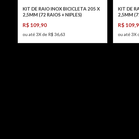
KIT DE RAIO INOX BICICLETA 205 X
KIT DE R
2,5MM (72 RAIOS + NIPLES)
2,5MM (7
R$ 109,90
R$ 109,
ou até 3X de R$ 36,63
ou até 3X 