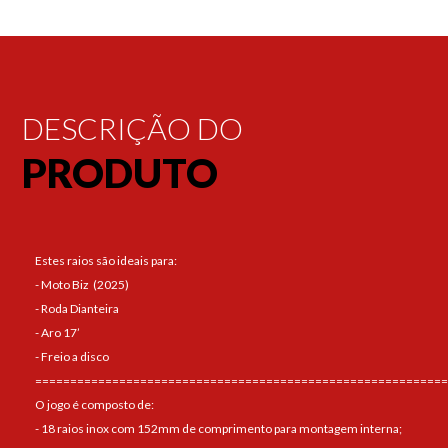
DESCRIÇÃO DO
PRODUTO
Estes raios são ideais para:
- Moto Biz (2025)
- Roda Dianteira
- Aro 17’
- Freio a disco
===========================================================
O jogo é composto de:
- 18 raios inox com 152mm de comprimento para montagem interna;