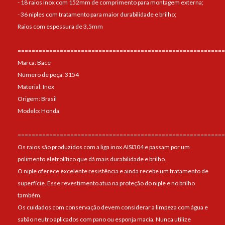
- 18 raios inox com 152mm de comprimento para montagem externa;
- 36 niples com tratamento para maior durabilidade e brilho;
Raios com espessura de 3,5mm
===========================================================
Marca: Bace
Número de peça: 3154
Material: Inox
Origem: Brasil
Modelo: Honda
===========================================================
Os raios são produzidos com a liga inox AISI304 e passam por um
polimento eletrolítico que dá mais durabilidade e brilho.
O niple oferece excelente resistência e ainda recebe um tratamento de
superfície. Esse revestimento atua na proteção do niple e no brilho
também.
Os cuidados com conservação devem considerar a limpeza com água e
sabão neutro aplicados com pano ou esponja macia. Nunca utilize