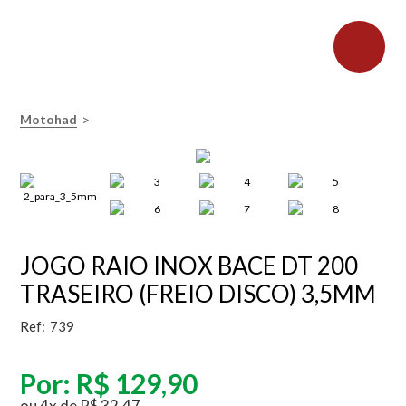
>
Motohad
JOGO RAIO INOX BACE DT 200
TRASEIRO (FREIO DISCO) 3,5MM
Ref:
739
Por:
R$ 129,90
ou
4
x
de
R$ 32,47