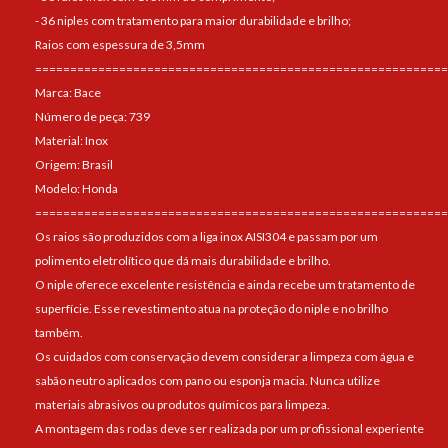
- 36 niples com tratamento para maior durabilidade e brilho;
Raios com espessura de 3,5mm
===========================================================
Marca: Bace
Número de peça: 739
Material: Inox
Origem: Brasil
Modelo: Honda
===========================================================
Os raios são produzidos com a liga inox AISI304 e passam por um
polimento eletrolítico que dá mais durabilidade e brilho.
O niple oferece excelente resistência e ainda recebe um tratamento de
superfície. Esse revestimento atua na proteção do niple e no brilho
também.
Os cuidados com conservação devem considerar a limpeza com água e
sabão neutro aplicados com pano ou esponja macia. Nunca utilize
materiais abrasivos ou produtos químicos para limpeza.
A montagem das rodas deve ser realizada por um profissional experiente