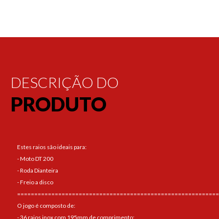
DESCRIÇÃO DO
PRODUTO
Estes raios são ideais para:
- Moto DT 200
- Roda Dianteira
- Freio a disco
===========================================================
O jogo é composto de:
- 36 raios inox com 195mm de comprimento;