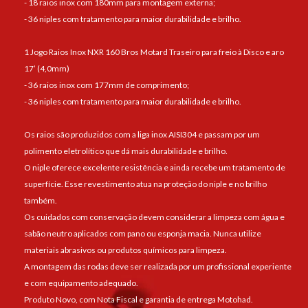
- 18 raios inox com 180mm para montagem externa;
- 36 niples com tratamento para maior durabilidade e brilho.
1 Jogo Raios Inox NXR 160 Bros Motard Traseiro para freio à Disco e aro
17’ (4,0mm)
- 36 raios inox com 177mm de comprimento;
- 36 niples com tratamento para maior durabilidade e brilho.
Os raios são produzidos com a liga inox AISI304 e passam por um
polimento eletrolítico que dá mais durabilidade e brilho.
O niple oferece excelente resistência e ainda recebe um tratamento de
superfície. Esse revestimento atua na proteção do niple e no brilho
também.
Os cuidados com conservação devem considerar a limpeza com água e
sabão neutro aplicados com pano ou esponja macia. Nunca utilize
materiais abrasivos ou produtos químicos para limpeza.
A montagem das rodas deve ser realizada por um profissional experiente
e com equipamento adequado.
Produto Novo, com Nota Fiscal e garantia de entrega Motohad.