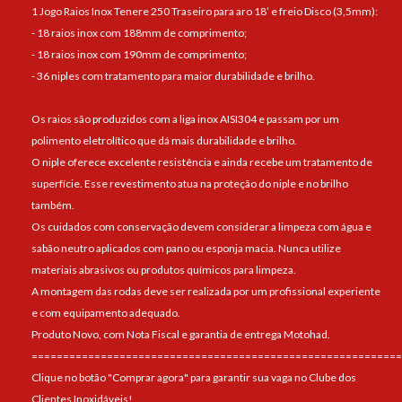
1 Jogo Raios Inox Tenere 250 Traseiro para aro 18’ e freio Disco (3,5mm):
- 18 raios inox com 188mm de comprimento;
- 18 raios inox com 190mm de comprimento;
- 36 niples com tratamento para maior durabilidade e brilho.
Os raios são produzidos com a liga inox AISI304 e passam por um
polimento eletrolítico que dá mais durabilidade e brilho.
O niple oferece excelente resistência e ainda recebe um tratamento de
superfície. Esse revestimento atua na proteção do niple e no brilho
também.
Os cuidados com conservação devem considerar a limpeza com água e
sabão neutro aplicados com pano ou esponja macia. Nunca utilize
materiais abrasivos ou produtos químicos para limpeza.
A montagem das rodas deve ser realizada por um profissional experiente
e com equipamento adequado.
Produto Novo, com Nota Fiscal e garantia de entrega Motohad.
===========================================================
Clique no botão "Comprar agora" para garantir sua vaga no Clube dos
Clientes Inoxidáveis!