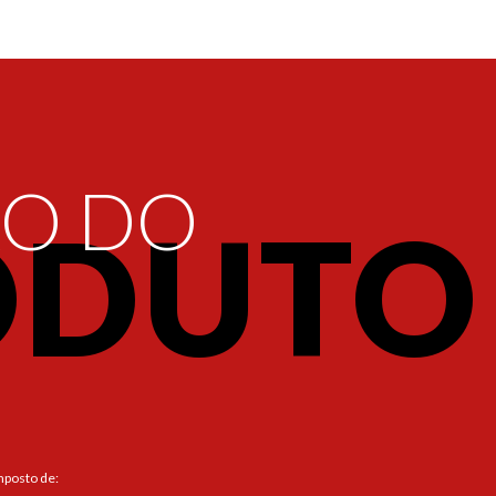
ÃO DO
ODUTO
mposto de: