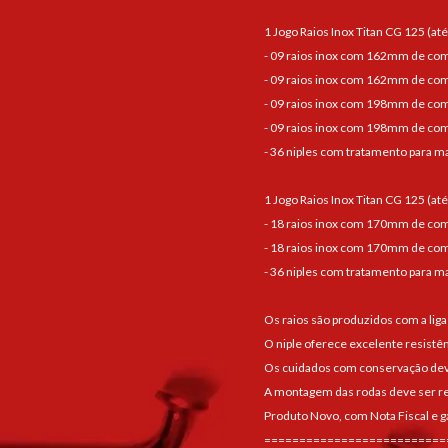
1 Jogo Raios Inox Titan CG 125 (at
- 09 raios inox com 162mm de co
- 09 raios inox com 162mm de co
- 09 raios inox com 198mm de co
- 09 raios inox com 198mm de co
- 36 niples com tratamento para ma
1 Jogo Raios Inox Titan CG 125 (at
- 18 raios inox com 170mm de co
- 18 raios inox com 170mm de co
- 36 niples com tratamento para ma
Os raios são produzidos com a liga
O niple oferece excelente resistê
Os cuidados com conservação devem
A montagem das rodas deve ser re
Produto Novo, com Nota Fiscal e g
==========================