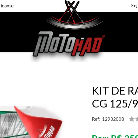
icante.
KIT DE R
CG 125/9
Ref:
12932008