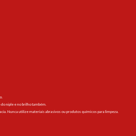
o.
 do niple e no brilho também.
a. Nunca utilize materiais abrasivos ou produtos químicos para limpeza.