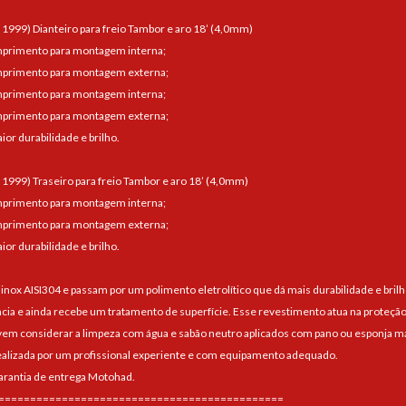
é 1999) Dianteiro para freio Tambor e aro 18’ (4,0mm)
mprimento para montagem interna;
mprimento para montagem externa;
mprimento para montagem interna;
mprimento para montagem externa;
ior durabilidade e brilho.
é 1999) Traseiro para freio Tambor e aro 18’ (4,0mm)
mprimento para montagem interna;
mprimento para montagem externa;
ior durabilidade e brilho.
 inox AISI304 e passam por um polimento eletrolítico que dá mais durabilidade e brilh
ncia e ainda recebe um tratamento de superfície. Esse revestimento atua na proteção
 considerar a limpeza com água e sabão neutro aplicados com pano ou esponja maci
alizada por um profissional experiente e com equipamento adequado.
arantia de entrega Motohad.
=============================================