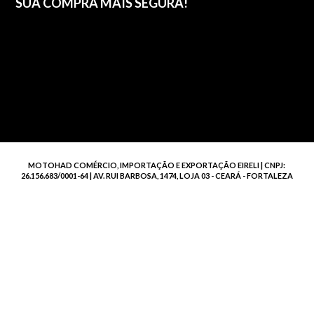
SUA COMPRA MAIS SEGURA!
MOTOHAD COMÉRCIO, IMPORTAÇÃO E EXPORTAÇÃO EIRELI | CNPJ:
26.156.683/0001-64 | AV. RUI BARBOSA, 1474, LOJA 03 - CEARÁ - FORTALEZA