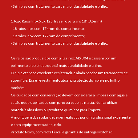
- 36 niples com tratamento para maior durabilidade e brilho.
1 Jogo Raios Inox XLR 125 Traseiro para aro 18’ (3,5mm)
- 18 raios inox com 174mm de comprimento;
- 18 raios inox com 177mm de comprimento;
- 36 niples com tratamento para maior durabilidade e brilho.
Os raios são produzidos com a liga inox AISI304 e passam por um
polimento eletrolítico que dá mais durabilidade e brilho.
O niple oferece excelente resistência e ainda recebe um tratamento de
superfície. Esse revestimento atua na proteção do niple e no brilho
também.
Os cuidados com conservação devem considerar a limpeza com água e
sabão neutro aplicados com pano ou esponja macia. Nunca utilize
materiais abrasivos ou produtos químicos para limpeza.
A montagem das rodas deve ser realizada por um profissional experiente
e com equipamento adequado.
Produto Novo, com Nota Fiscal e garantia de entrega Motohad.