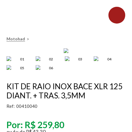
>
Motohad
KIT DE RAIO INOX BACE XLR 125
DIANT. + TRAS. 3,5MM
Ref:
00410040
Por:
R$ 259,80
ou
6
x
de
R$ 43,30