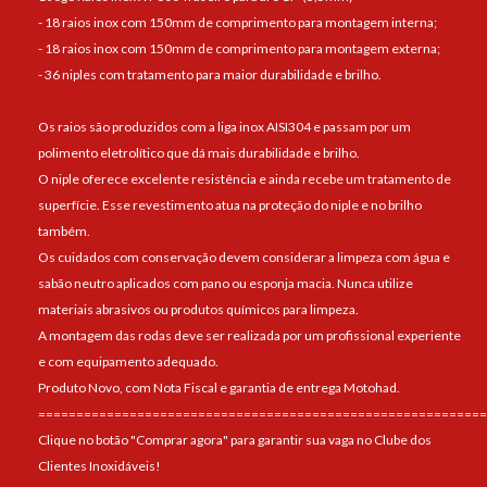
- 18 raios inox com 150mm de comprimento para montagem interna;
- 18 raios inox com 150mm de comprimento para montagem externa;
- 36 niples com tratamento para maior durabilidade e brilho.
Os raios são produzidos com a liga inox AISI304 e passam por um
polimento eletrolítico que dá mais durabilidade e brilho.
O niple oferece excelente resistência e ainda recebe um tratamento de
superfície. Esse revestimento atua na proteção do niple e no brilho
também.
Os cuidados com conservação devem considerar a limpeza com água e
sabão neutro aplicados com pano ou esponja macia. Nunca utilize
materiais abrasivos ou produtos químicos para limpeza.
A montagem das rodas deve ser realizada por um profissional experiente
e com equipamento adequado.
Produto Novo, com Nota Fiscal e garantia de entrega Motohad.
===========================================================
Clique no botão "Comprar agora" para garantir sua vaga no Clube dos
Clientes Inoxidáveis!