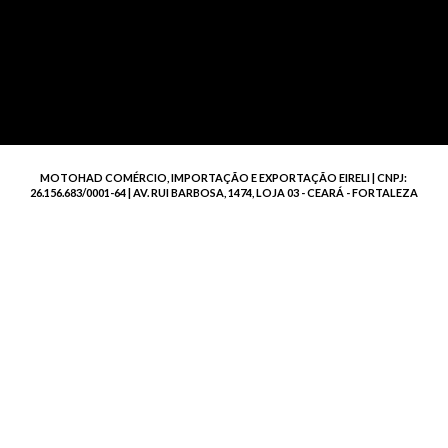
MOTOHAD COMÉRCIO, IMPORTAÇÃO E EXPORTAÇÃO EIRELI | CNPJ:
26.156.683/0001-64 | AV. RUI BARBOSA, 1474, LOJA 03 - CEARÁ - FORTALEZA