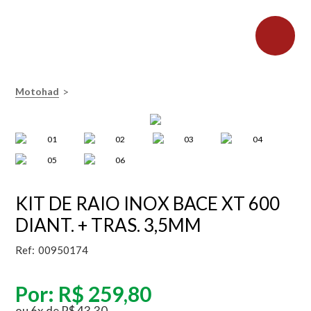
>
Motohad
KIT DE RAIO INOX BACE XT 600
DIANT. + TRAS. 3,5MM
Ref:
00950174
Por:
R$ 259,80
ou
6
x
de
R$ 43,30