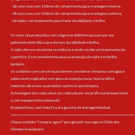
- 18 raios inox com 150mm de comprimento para montagem interna;
- 18 raios inox com 150mm de comprimento para montagem externa;
- 36 niples com tratamento para maior durabilidade e brilho.
Os raios são produzidos com a liga inox AISI304 e passam por um
polimento eletrolítico que dá mais durabilidade e brilho.
O niple oferece excelente resistência e ainda recebe um tratamento de
superfície. Esse revestimento atua na proteção do niple e no brilho
também.
Os cuidados com conservação devem considerar a limpeza com água e
sabão neutro aplicados com pano ou esponja macia. Nunca utilize
materiais abrasivos ou produtos químicos para limpeza.
A montagem das rodas deve ser realizada por um profissional experiente
e com equipamento adequado.
Produto Novo, com Nota Fiscal e garantia de entrega Motohad.
===========================================================
Clique no botão "Comprar agora" para garantir sua vaga no Clube dos
Clientes Inoxidáveis!