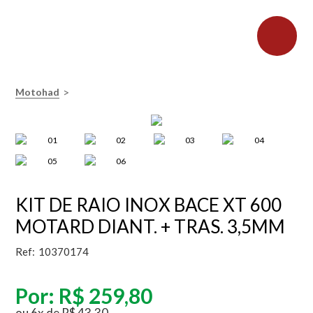
>
Motohad
KIT DE RAIO INOX BACE XT 600
MOTARD DIANT. + TRAS. 3,5MM
Ref:
10370174
Por:
R$ 259,80
ou
6
x
de
R$ 43,30