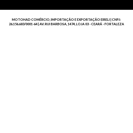
MOTOHAD COMÉRCIO, IMPORTAÇÃO E EXPORTAÇÃO EIRELI | CNPJ:
26.156.683/0001-64 | AV. RUI BARBOSA, 1474, LOJA 03 - CEARÁ - FORTALEZA