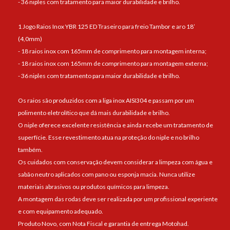
- 36 niples com tratamento para maior durabilidade e brilho.
1 Jogo Raios Inox YBR 125 ED Traseiro para freio Tambor e aro 18’
(4,0mm)
- 18 raios inox com 165mm de comprimento para montagem interna;
- 18 raios inox com 165mm de comprimento para montagem externa;
- 36 niples com tratamento para maior durabilidade e brilho.
Os raios são produzidos com a liga inox AISI304 e passam por um
polimento eletrolítico que dá mais durabilidade e brilho.
O niple oferece excelente resistência e ainda recebe um tratamento de
superfície. Esse revestimento atua na proteção do niple e no brilho
também.
Os cuidados com conservação devem considerar a limpeza com água e
sabão neutro aplicados com pano ou esponja macia. Nunca utilize
materiais abrasivos ou produtos químicos para limpeza.
A montagem das rodas deve ser realizada por um profissional experiente
e com equipamento adequado.
Produto Novo, com Nota Fiscal e garantia de entrega Motohad.