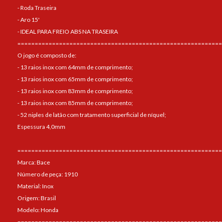
- Roda Traseira
- Aro 15'
- IDEAL PARA FREIO ABS NA TRASEIRA
===========================================================
O jogo é composto de:
- 13 raios inox com 64mm de comprimento;
- 13 raios inox com 65mm de comprimento;
- 13 raios inox com 83mm de comprimento;
- 13 raios inox com 85mm de comprimento;
- 52 niples de latão com tratamento superficial de níquel;
Espessura 4,0mm
===========================================================
Marca: Bace
Número de peça: 1910
Material: Inox
Origem: Brasil
Modelo: Honda
===========================================================