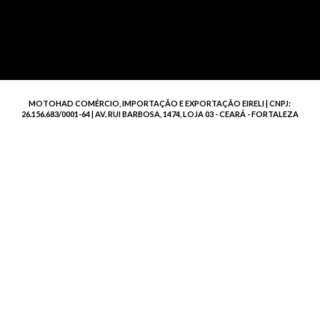
MOTOHAD COMÉRCIO, IMPORTAÇÃO E EXPORTAÇÃO EIRELI | CNPJ:
26.156.683/0001-64 | AV. RUI BARBOSA, 1474, LOJA 03 - CEARÁ - FORTALEZA