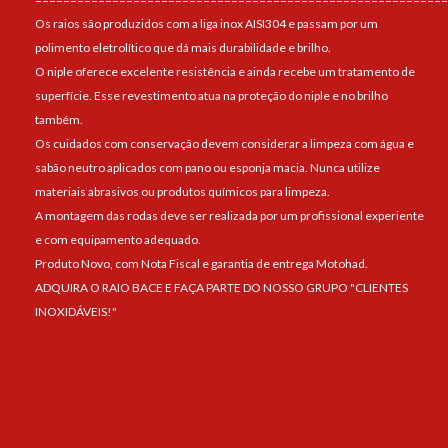
Os raios são produzidos com a liga inox AISI304 e passam por um
polimento eletrolítico que dá mais durabilidade e brilho.
O niple oferece excelente resistência e ainda recebe um tratamento de
superfície. Esse revestimento atua na proteção do niple e no brilho
também.
Os cuidados com conservação devem considerar a limpeza com água e
sabão neutro aplicados com pano ou esponja macia. Nunca utilize
materiais abrasivos ou produtos químicos para limpeza.
A montagem das rodas deve ser realizada por um profissional experiente
e com equipamento adequado.
Produto Novo, com Nota Fiscal e garantia de entrega Motohad.
ADQUIRA O RAIO BACE E FAÇA PARTE DO NOSSO GRUPO "CLIENTES
INOXIDÁVEIS!"