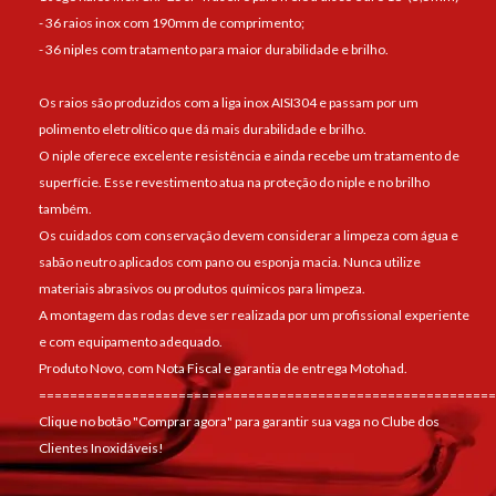
- 36 raios inox com 190mm de comprimento;
- 36 niples com tratamento para maior durabilidade e brilho.
Os raios são produzidos com a liga inox AISI304 e passam por um
polimento eletrolítico que dá mais durabilidade e brilho.
O niple oferece excelente resistência e ainda recebe um tratamento de
superfície. Esse revestimento atua na proteção do niple e no brilho
também.
Os cuidados com conservação devem considerar a limpeza com água e
sabão neutro aplicados com pano ou esponja macia. Nunca utilize
materiais abrasivos ou produtos químicos para limpeza.
A montagem das rodas deve ser realizada por um profissional experiente
e com equipamento adequado.
Produto Novo, com Nota Fiscal e garantia de entrega Motohad.
===========================================================
Clique no botão "Comprar agora" para garantir sua vaga no Clube dos
Clientes Inoxidáveis!