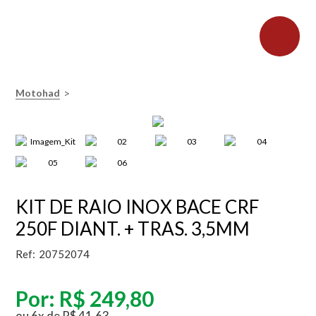
>
Motohad
KIT DE RAIO INOX BACE CRF
250F DIANT. + TRAS. 3,5MM
Ref:
20752074
Por:
R$ 249,80
ou
6
x
de
R$ 41,63